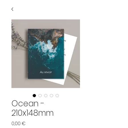
Ocean -
210x148mm
Prix
0,00 €