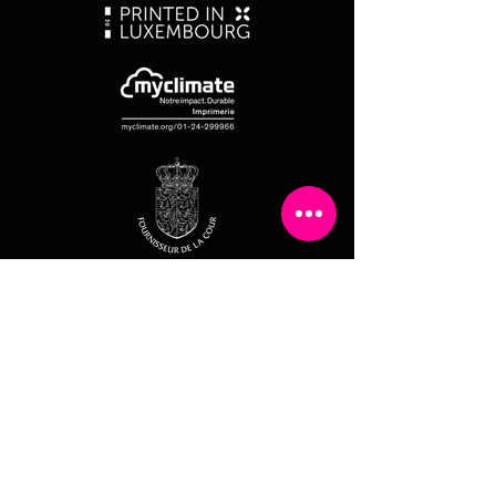
Et si on faisait connaissance ?
CONTACTEZ-NOUS
REKA S.A.
Adresse: 2A, Zare Ilot-Est L-4385
Ehlerange
Id.
1999 2214 360
N° TVA Intracom. LU
180 245 20