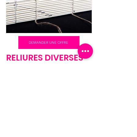
DEMANDER UNE OFFRE
RELIURES DIVERSES
Spirale, reliure bodonnienne,
couture fil de lin, dos apparant,
dos-carré-collé, piquée (pique
métallique point droit ou oméga),
hard cover, couture singer, suisse,
japonaise...