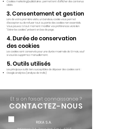
Cookies marketing/publicitaires : permettent d’afficher des contenus
ciblés
3. Consentement et gestion
Lors de votre première visite, un bandeau cookie vous permet
d’accepter ou de refuser tout ou partie des cookies non essentiels.
Vous pouvez à tout moment modifier vos préférences via le lien
"Gérer les cookies" présent en bas de page.
4. Durée de conservation
des cookies
Les cookies sont conservés pour une durée maximale de 13 mois, sauf
si vous les supprimez manuellement.
5. Outils utilisés
Les principaux outils tiers susceptibles de déposer des cookies sont :
Google Analytics (analyse de trafic)
Et si on faisait connaissance ?
CONTACTEZ-NOUS
REKA S.A.