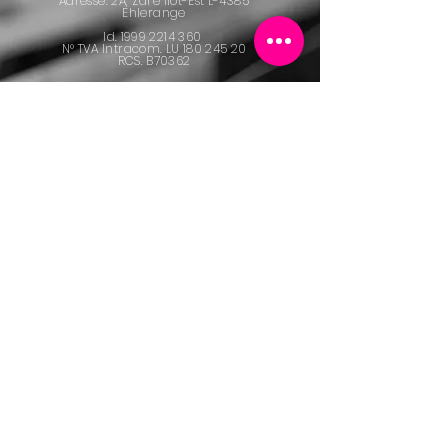
Adresse: 2A, Zare Ilot-Est L-4385
Ehlerange
Id.
1999 2214 360
N° TVA Intracom. LU
180 245 20
RCS. B70362
+352 48 26 36 -1
FORMULAIRE DE CONTACT
Politique de cookies
Mentions légales
Politique de confidentialité
© 2025 REKA S.A.