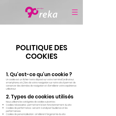
Mentions
POLITIQUE DES
légales
COOKIES
1. Qu’est-ce qu’un cookie ?
Un cookie est un fichier texte déposé sur votre terminal (ordinateur,
smartphone, etc.) lors de votre navigation sur notre site. Il permet de
conserver des données de navigation et d'améliorer votre expérience
utilisateur.
2. Types de cookies utilisés
Nous utilisons les catégories de cookies suivantes :
Cookies nécessaires : permettent le bon fonctionnement du site
Cookies de performance : servent à analyser l’audience et les
performances
Cookies de personnalisation : améliorent l’ergonomie du site