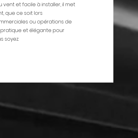
vent et facile à installer, il met
, que ce soit lors
ommerciales ou opérations de
, pratique et élégante pour
s soyez.