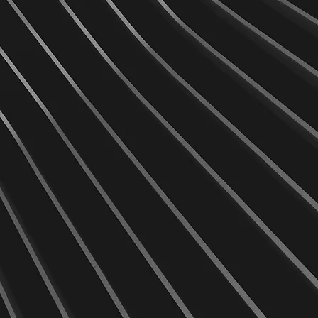
6
ENGAGEMENT DURABLE
Nous travaillons avec
ponsabilité, en privilégiant des
solutions respectueuses de
l’environnement et des
rtenariats durables avec nos
clients comme avec nos
fournisseurs.