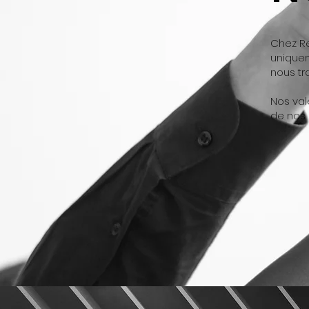
Chez Re
uniquem
nous tra
Nos val
de nos 