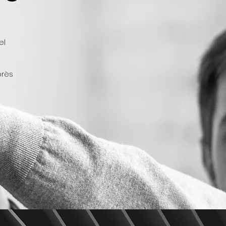
el
près