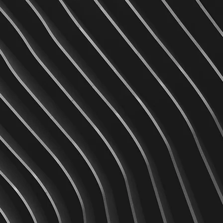
5
MAÎTRISE TECHNIQUE
s
Experts de l’impression, nous
 à
mettons nos compétences au
res
s,
service de la créativité et de
l’innovation. Notre savoir-faire
est notre meilleure garantie de
pa
s
confiance.