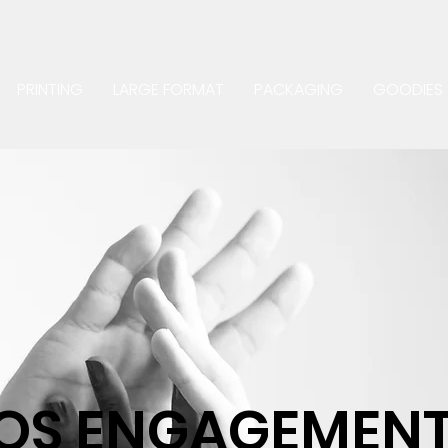
PRINTING
LARGE FORMAT
PACKAGING
GOODIES
OS ENGAGEMEN