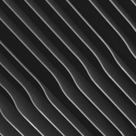
4
Chaque détail compte. Nou
mettons un point d’honneur
offrir des prestations précise
fiables et adaptées aux
attentes de nos clients. La
qualité est au cœur de no
engagements.