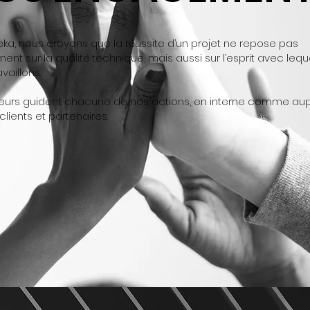
ka, nous croyons que la réussite d’un projet ne repose pas
ent sur la qualité technique, mais aussi sur l’esprit avec lequ
vaillons.
eurs guident chacune de nos actions, en interne comme au
clients et partenaires.