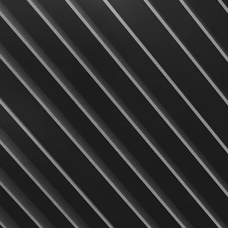
1
Nous plaçons l’humain au c
de notre entreprise. Le resp
mutuel, la bienveillance et
l’écoute guident nos relatio
au quotidien.