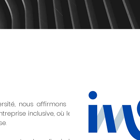
MENT
ITÉ
rsité, nous affirmons notre volonté
reprise inclusive, où les différences
se.