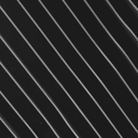
2
RESPONSABILITÉ
œur
Nous croyons en la
ect
responsabilité individuelle et
collective. Chaque
ns
collaborateur est encouragé à
s’engager pleinement, avec
in
autonomie et confiance.