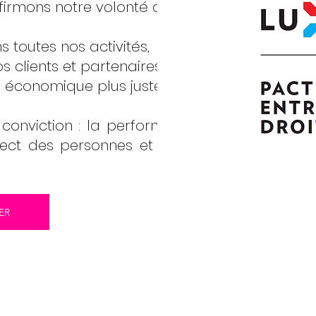
firmons notre volonté de :
s toutes nos activités,
 clients et partenaires,
 économique plus juste et durable.
 conviction : la performance d’une
spect des personnes et des valeurs
ER