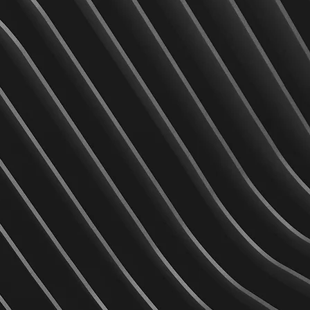
3
ESPRIT D'ÉQUIPE
Chez nous, la réussite est
toujours collective.
Coopération, entraide et
telligence partagée sont nos
moteurs.