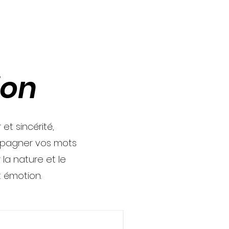
ion
t sincérité,
mpagner vos mots
la nature et le
 émotion.