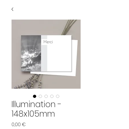
Illumination -
148x105mm
Prix
0,00 €