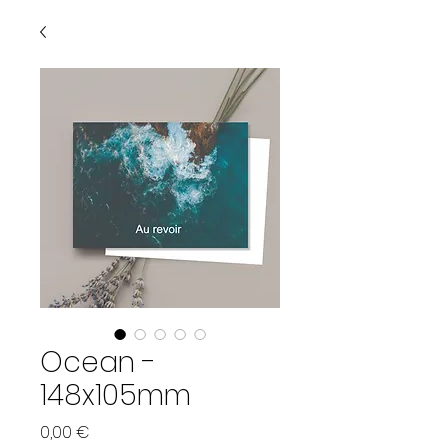
Ocean -
148x105mm
Prix
0,00 €