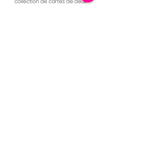
collection de cartes de deuil
pensées pour accompagner vos
mots avec délicatesse. Des
créations sobres et élégantes,
inspirées par la nature et le
réconfort, pour témoigner de votre
soutien avec justesse et émotion.