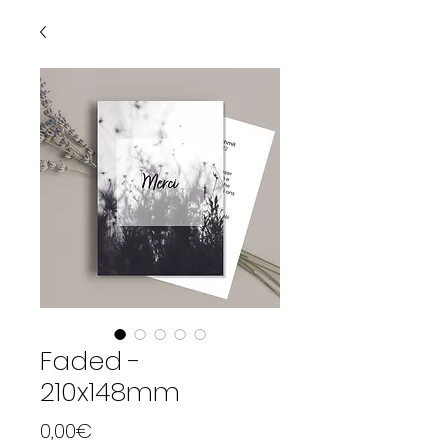
Faded -
210x148mm
Price
0,00€