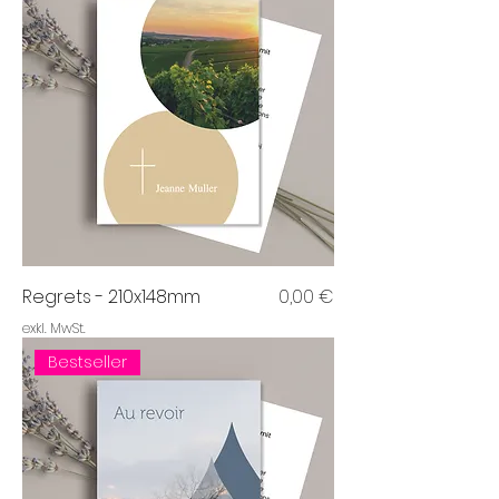
Preis
Regrets - 210x148mm
0,00 €
exkl. MwSt.
Bestseller