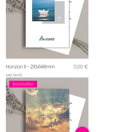
Preis
Horizon II - 210x148mm
0,00 €
exkl. MwSt.
Bestseller