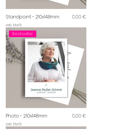
Preis
Standpoint - 210x148mm
0,00 €
exkl. MwSt.
Bestseller
Preis
Photo - 210x148mm
0,00 €
exkl. MwSt.