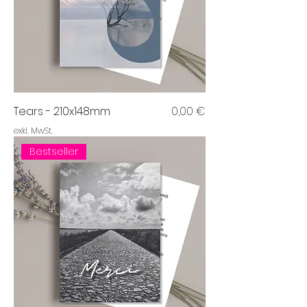
Preis
Tears - 210x148mm
0,00 €
exkl. MwSt.
Bestseller