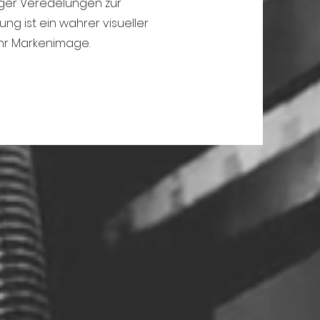
iger Veredelungen zur
ng ist ein wahrer visueller
Ihr Markenimage.