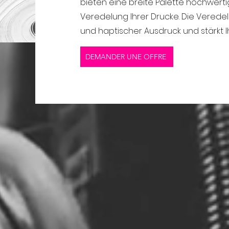
bieten eine breite Palette hochwert
Veredelung Ihrer Drucke. Die Veredelu
und haptischer Ausdruck und stärkt 
DEMANDER UNE OFFRE