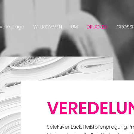
velle page
WILLKOMMEN
UM
DRUCKEN
GROSS
VEREDELU
Selektiver Lack, Heißfolienprägung, P