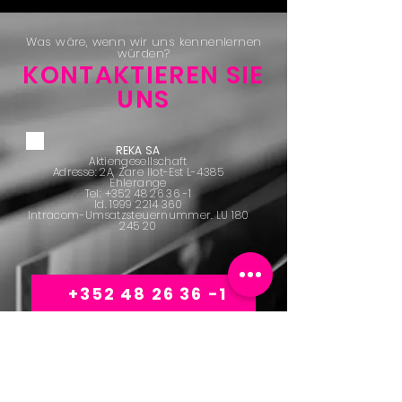
Was wäre, wenn wir uns kennenlernen
würden?
KONTAKTIEREN SIE
UNS
REKA SA
Aktiengesellschaft
Adresse: 2A, Zare Ilot-Est L-4385
Ehlerange
Tel:
+352 48 26 36 -1
Id.
1999 2214 360
Intracom-Umsatzsteuernummer. LU
180
245 20
+352 48 26 36 -1
FORMULAIRE DE CONTACT