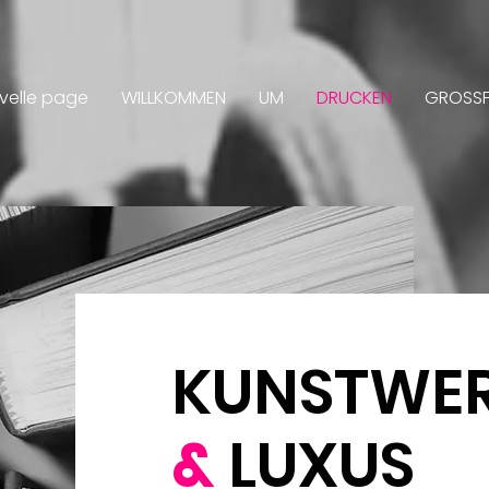
velle page
WILLKOMMEN
UM
DRUCKEN
GROSS
KUNSTWE
&
LUXUS