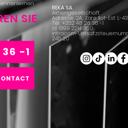
kennenlernen
REKA SA
Aktiengesellschaft
EN SIE
Adresse: 2A, Zare Ilot-Est L-
Tel: +352 48 26 36 -1
Id. 1999 2214 360
Intracom-Umsatzsteuernumme
245 20
 36 -1
CONTACT