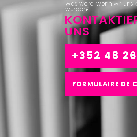
Was wäre, wenn wir uns 
würden?
KONTAKTIER
UNS
+352 48 26
FORMULAIRE DE 