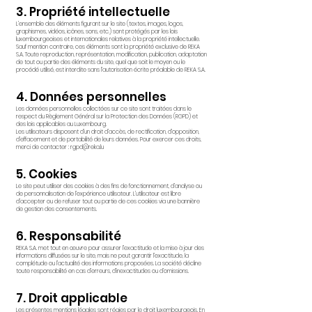
3. Propriété intellectuelle
L’ensemble des éléments figurant sur le site (textes, images, logos,
graphismes, vidéos, icônes, sons, etc.) sont protégés par les lois
luxembourgeoises et internationales relatives à la propriété intellectuelle.
Sauf mention contraire, ces éléments sont la propriété exclusive de REKA
S.A. Toute reproduction, représentation, modification, publication, adaptation
de tout ou partie des éléments du site, quel que soit le moyen ou le
procédé utilisé, est interdite sans l’autorisation écrite préalable de REKA S.A.
4. Données personnelles
Les données personnelles collectées sur ce site sont traitées dans le
respect du Règlement Général sur la Protection des Données (RGPD) et
des lois applicables au Luxembourg.
Les utilisateurs disposent d’un droit d’accès, de rectification, d’opposition,
d’effacement et de portabilité de leurs données. Pour exercer ces droits,
merci de contacter : rgpd@reka.lu
5. Cookies
Le site peut utiliser des cookies à des fins de fonctionnement, d’analyse ou
de personnalisation de l’expérience utilisateur. L’utilisateur est libre
d’accepter ou de refuser tout ou partie de ces cookies via une bannière
de gestion des consentements.
6. Responsabilité
REKA S.A. met tout en œuvre pour assurer l’exactitude et la mise à jour des
informations diffusées sur le site, mais ne peut garantir l’exactitude, la
complétude ou l’actualité des informations proposées. La société décline
toute responsabilité en cas d’erreurs, d’inexactitudes ou d’omissions.
7. Droit applicable
Les présentes mentions légales sont régies par le droit luxembourgeois. En