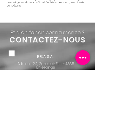
cas de litige, les tribunaux du Grand-Duché de Luxembourg seront seuls
compétents.
Et si on faisait connaissance ?
CONTACTEZ-NOUS
REKA S.A.
Adresse: 2A, Zare Ilot-Est L-4385
Ehlerange
Id.
1999 2214 360
N° TVA Intracom. LU
180 245 20
RCS. B70362
+352 48 26 36 -1
FORMULAIRE DE CONTACT