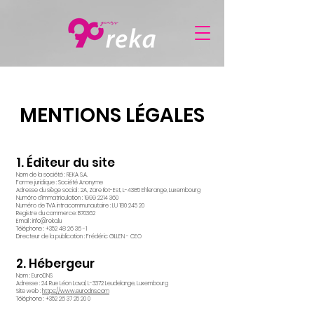
Mentions
MENTIONS LÉGALES
légales
1. Éditeur du site
Nom de la société : REKA S.A.
Forme juridique : Société Anonyme
Adresse du siège social : 2A, Zare Ilot-Est, L-4385 Ehlerange, Luxembourg
Numéro d’immatriculation : 1999 2214 360
Numéro de TVA intracommunautaire : LU 180 245 20
Registre du commerce: B70362
Email : info@reka.lu
Téléphone : +352 48 26 36 -1
Directeur de la publication : Frédéric GILLEN - CEO
2. Hébergeur
Nom : EuroDNS
Adresse : 24 Rue Léon Laval, L-3372 Leudelange, Luxembourg
Site web :
https://www.eurodns.com
Téléphone : +352
26 37 25 20 0