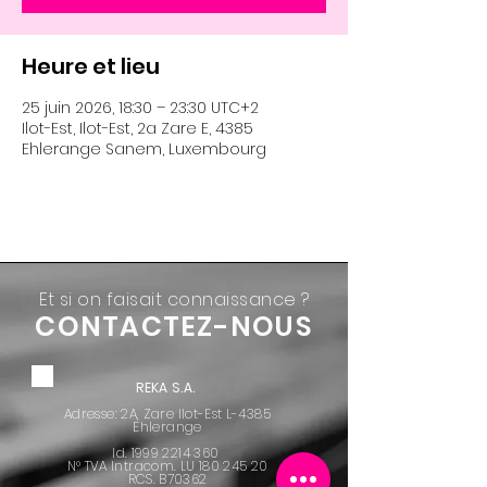
Heure et lieu
25 juin 2026, 18:30 – 23:30 UTC+2
Ilot-Est, Ilot-Est, 2a Zare E, 4385
Ehlerange Sanem, Luxembourg
Et si on faisait connaissance ?
CONTACTEZ-NOUS
REKA S.A.
Adresse: 2A, Zare Ilot-Est L-4385
Ehlerange
Id.
1999 2214 360
N° TVA Intracom. LU
180 245 20
RCS. B70362