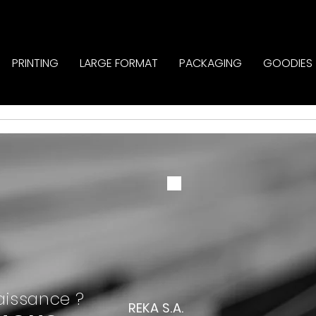
PRINTING
LARGE FORMAT
PACKAGING
GOODIES
server pour l'instant. Revenez nous voi
naissance ?
REKA S.A.