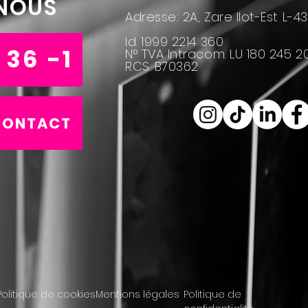
NOUS
Adresse: 2A, Zare Ilot-Est L-
Id. 1999 2214 360
 36 -1
N° TVA Intracom. LU 180 245 2
RCS. B70362
CONTACT
Politique de cookies
Mentions légales
Politique de