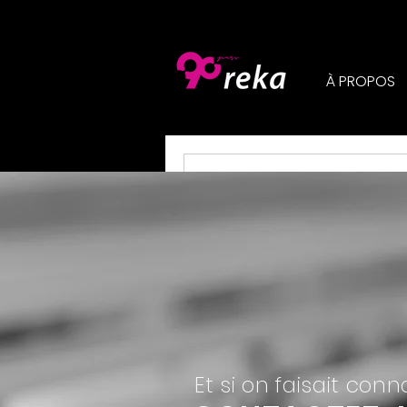
À PROPOS
Rien à ré
Et si on faisait con