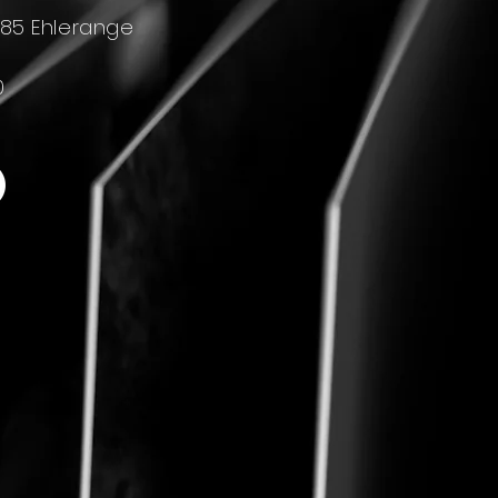
4385 Ehlerange
0