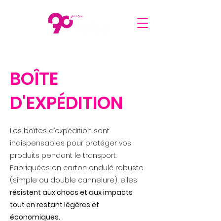
BOÎTE
D'EXPÉDITION
Les boîtes d’expédition sont
indispensables pour protéger vos
produits pendant le transport.
Fabriquées en carton ondulé robuste
(simple ou double cannelure), elles
résistent aux chocs et aux impacts
tout en restant légères et
économiques.