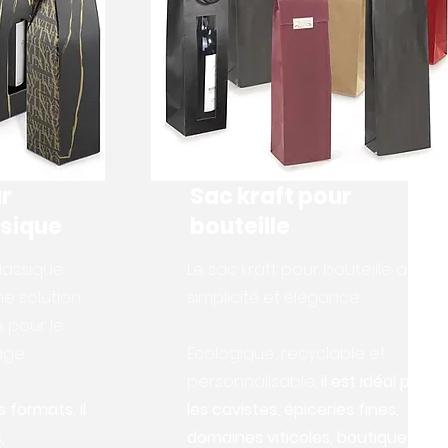
r
Sac kraft pour
ssique
bouteille
lassique
Le sac kraft pour bouteille allie
ne solution
simplicité et élégance.
 pour le
age.
Écologique, recyclable et
personnalisable,
il est idéal pour
 formats, il
les cavistes, épiceries fines,
,
domaines viticoles, boutiques