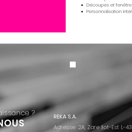
Découpes et fenêtres
Personnalisation inté
naissance ?
REKA S.A.
NOUS
Adresse: 2A, Zare Ilot-Est L-