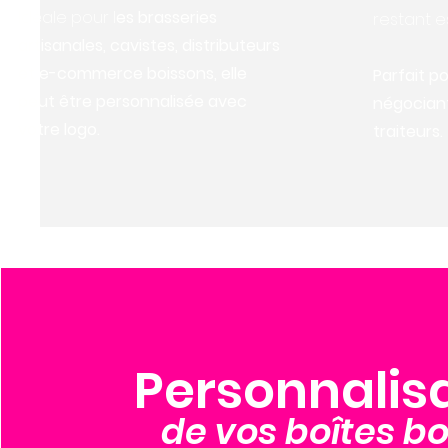
Idéale pour l
es brasseries
restant e
artisanales, cavistes, distributeurs
et e-commerce boissons, elle
Parfait po
peut être personnalisée avec
négociant
votre logo.
traiteurs.
Personnalis
de vos boîtes b