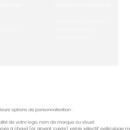
cteurs de
cadeaux et événements.
Une solution pratique et
 logo ou
respectueuse de
l’environnement.
eurs options de personnalisation :
lité de votre logo, nom de marque ou visuel.
rure à chaud (or, argent, cuivre), vernis sélectif, pelliculage ma