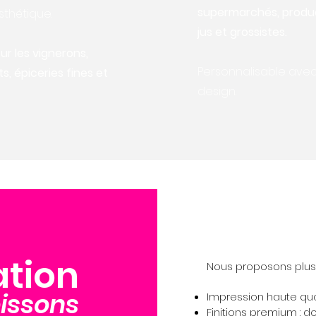
supermarchés, produ
sthétique.
jus et grossistes.
ur les vignerons,
Personnalisable avec
s, épiceries fines et
design.
ation
Nous proposons plusi
oissons
Impression haute qua
Finitions premium : do