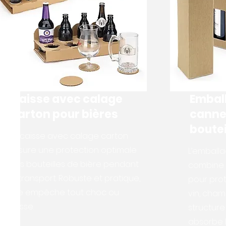
Caisse avec calage
Embal
carton pour bières
canne
boutei
La caisse avec calage carton
assure une protection optimale
L’emball
des bouteilles de bière pendant
combine 
le transport. Robuste et pratique,
pour prot
elle empêche tout choc ou
vin, cham
casse.
structur
absorbe 