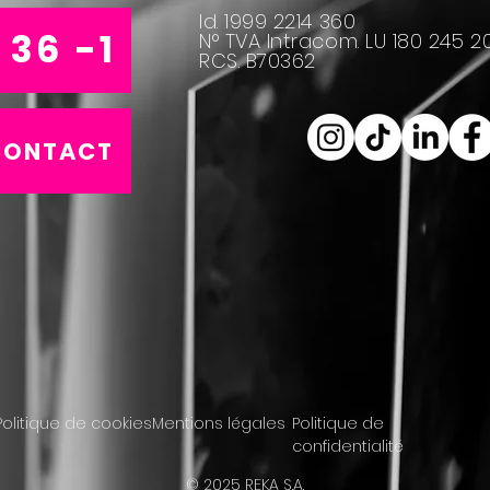
Id. 1999 2214 360
 36 -1
N° TVA Intracom. LU 180 245 2
RCS. B70362
CONTACT
Politique de cookies
Mentions légales
Politique de
confidentialité
© 2025 REKA S.A.