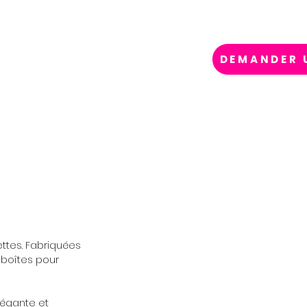
DEMANDER 
DRAPEAUX
BESOIN D'AIDE ?
ettes. Fabriquées
, boîtes pour
légante et