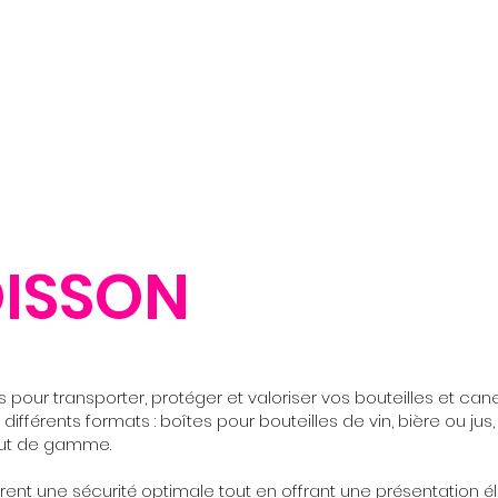
PRINTING
LARGE FORMAT
PACKAGING
GOODIES
OISSON
pour transporter, protéger et valoriser vos bouteilles et can
 différents formats : boîtes pour bouteilles de vin, bière ou jus
aut de gamme.
rent une sécurité optimale tout en offrant une présentation é