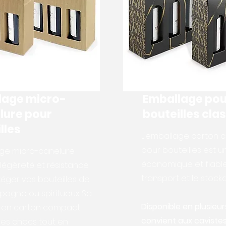
lage micro-
Emballage pou
lure pour
bouteilles cla
lles
L’emballage carton c
pour bouteilles est u
age micro-canelure
économique et fiable
légèreté et résistance
transport et le stock
éger vos bouteilles de
pagne ou spiritueux. Sa
Disponible en plusieurs
e en carton compact
convient aux cavistes
les chocs tout en