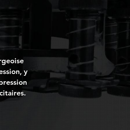
rgeoise
ssion, y
pression
itaires.