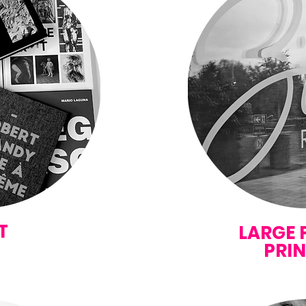
T
LARGE
PRI