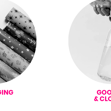
ING
GOO
& CL