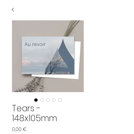
Tears -
148x105mm
Preis
0,00 €