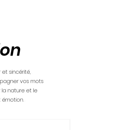
ion
t sincérité,
mpagner vos mots
la nature et le
 émotion.