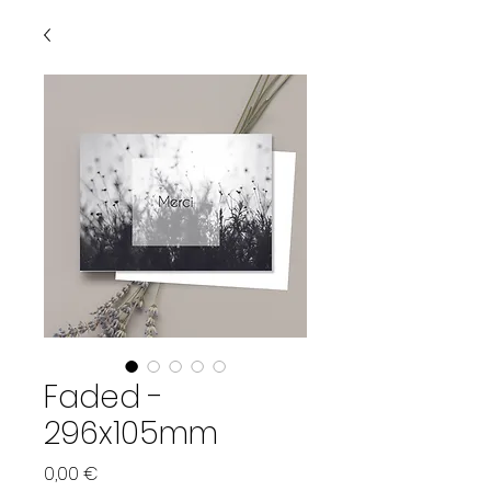
Faded -
296x105mm
Preis
0,00 €