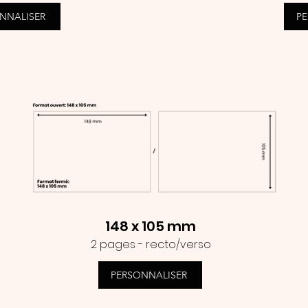
NNALISER
P
148 x 105 mm
2 pages - recto/verso
PERSONNALISER