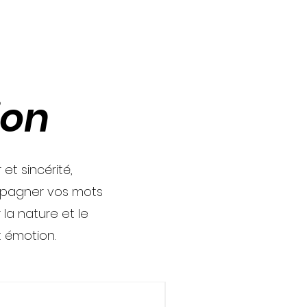
ion
t sincérité,
mpagner vos mots
la nature et le
 émotion.