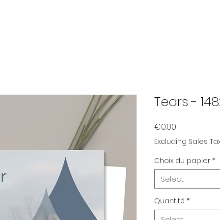
Tears - 1
Price
€0.00
Excluding Sales Ta
Choix du papier
*
Select
Quantité
*
Select