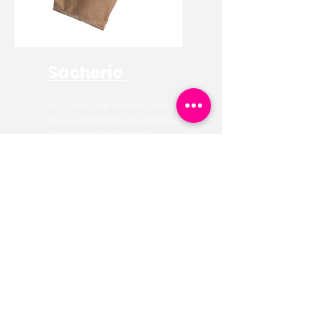
Sacherie
La sacherie alimentaire regroupe
tous les sachets et sacs destinés à
l’emballage des produits
alimentaires : pains, viennoiseries,
fruits et légumes, sandwichs, etc.
Conçus pour garantir hygiène,
conservation et praticité.
Personnalisation