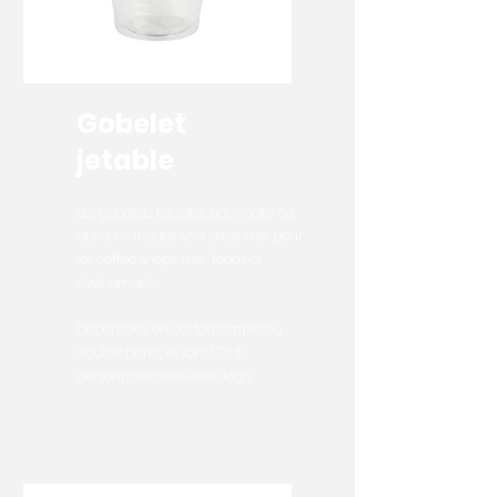
Gobelet
jetable
Les gobelets jetables pour café ou
boissons froides sont essentiels pour
les coffee shops, fast-foods et
événements.
Disponibles en carton simple ou
double paroi, ils sont 100 %
personnalisables avec logo.