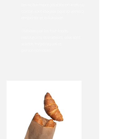
Les boîtes repas jetables en kraft ou
carton sont idéales pour la vente à
emporter et la livraison.
Utilisées par les fast-foods,
restaurants et traiteurs, elles sont
solides, hygiéniques et
personnalisables.