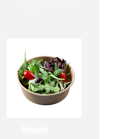
glaciers, cafés, salons de thé et
événements.
Snacks