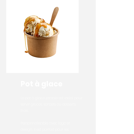
Pot à glace
Le pot à glace jetable est idéal pour
servir glaces, sorbets ou desserts
frais.
Personnalisable avec logo et
design, il est parfait pour les