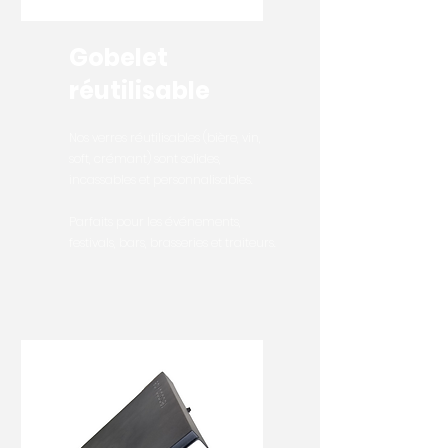
Gobelet
réutilisable
Nos verres réutilisables (bière, vin,
soft, crémant) sont solides,
incassables et personnalisables.
Parfaits pour les événements,
festivals, bars, brasseries et traiteurs.