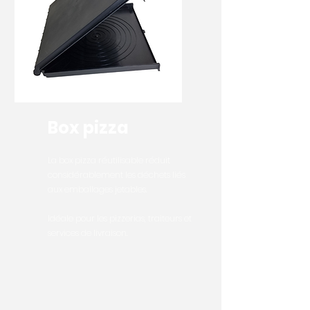
Box pizza
La box pizza réutilisable réduit
considérablement les déchets liés
aux emballages jetables.
Idéale pour les pizzerias, traiteurs et
services de livraison.