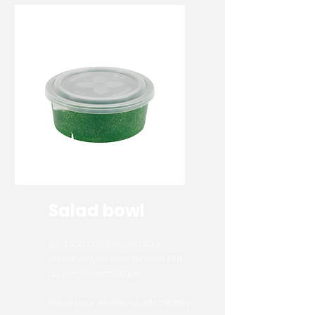
Salad bowl
Les salad bowls réutilisables
conservent vos plats grâce à leur
couvercle hermétique.
Idéals pour les restaurants healthy,