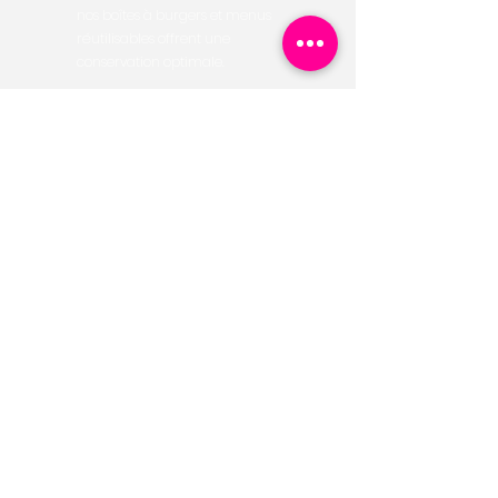
nos boîtes à burgers et menus
réutilisables offrent une
conservation optimale.
Parfaites pour les fast-foods, food
trucks et livraisons.
Personnalisation
de vos emballages
réutilisables
Nous proposons plusieurs options de
personnalisation :
Impression haute qualité de votre
logo, slogan ou design.
Large choix de couleurs et finitions