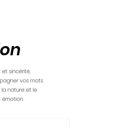
ion
t sincérité,
mpagner vos mots
la nature et le
 émotion.