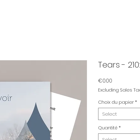
Tears - 2
Price
€0.00
Excluding Sales Ta
Choix du papier
*
Select
Quantité
*
Select