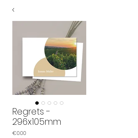
Regrets -
296x105mm
Price
€0.00