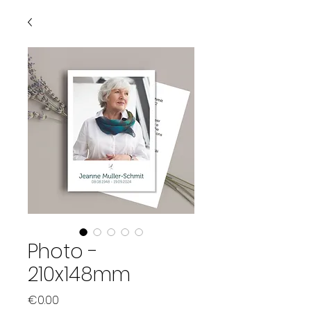
Photo -
210x148mm
Price
€0.00