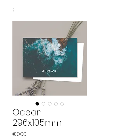
Ocean -
296x105mm
Price
€0.00