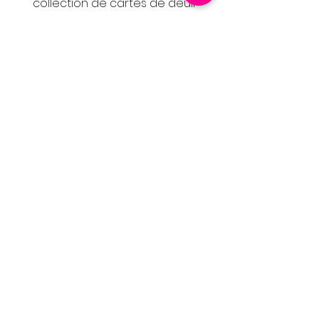
collection de cartes de deuil
pensées pour accompagner vos
mots avec délicatesse. Des
créations sobres et élégantes,
inspirées par la nature et le
réconfort, pour témoigner de votre
soutien avec justesse et émotion.