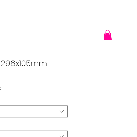
 - 296x105mm
x