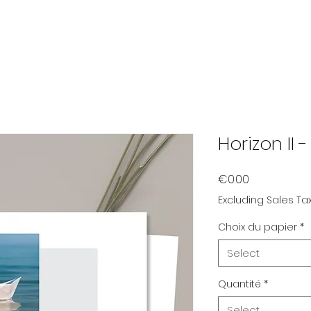
Horizon II
Price
€0.00
Excluding Sales Ta
Choix du papier
*
Select
Quantité
*
Select