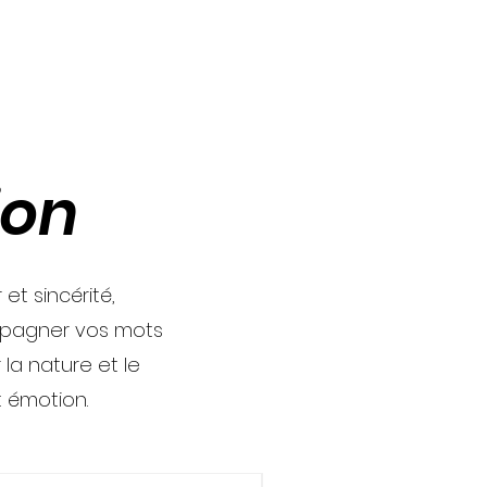
ion
t sincérité,
mpagner vos mots
la nature et le
 émotion.