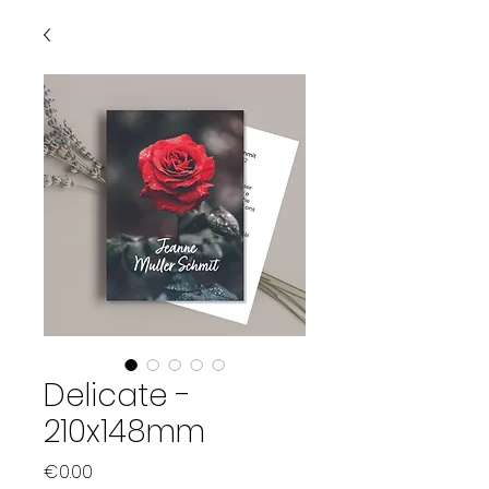
Delicate -
210x148mm
Price
€0.00