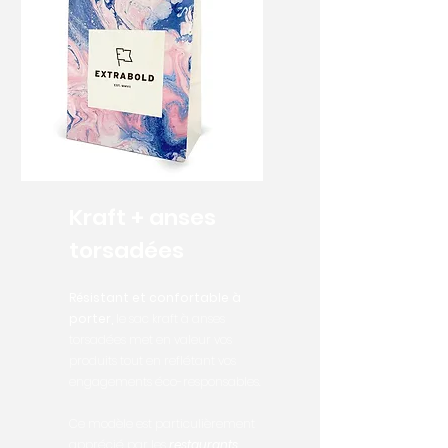
Kraft + anses
torsadées
Résistant et confortable à
porter,
le sac kraft à anses
torsadées met en valeur vos
produits tout en reflétant vos
engagements éco-responsables.
Ce modèle est particulièrement
apprécié par les
restaurants,