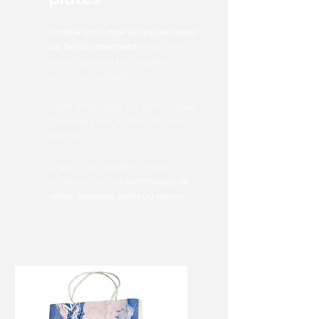
Simple, pratique et respectueux
de l’environnement
, le sac kraft à
anses plates accompagne vos
clients au quotidien.
Léger mais solide, il se personnalise
facilement aux couleurs de votre
marque.
Léger mais robuste, il convient
parfaitement aux
commerces de
détail, épiceries, cafés ou salons.