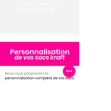
boutiques de vêtements,
boulangeries et librairies.
Personnalisation
de vos sacs kraft
Nous vous proposons la
personnalisation complète de vos sacs
papier kraft
avec :
Votre logo ou design sur mesure pour
valoriser votre image de marque.
Différents modèles de poignées :
plates (pratiques pour les sacs