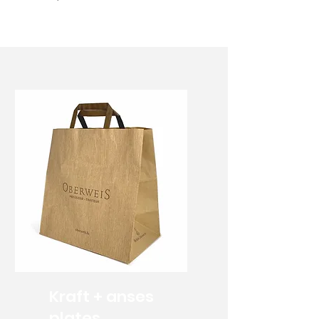
Kraft + anses
plates