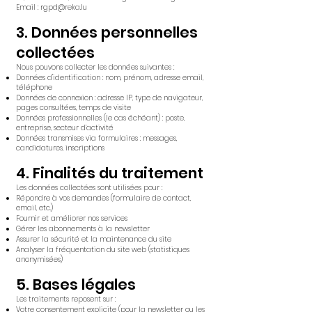
Email : rgpd@reka.lu
3. Données personnelles
collectées
Nous pouvons collecter les données suivantes :
Données d'identification : nom, prénom, adresse email,
téléphone
Données de connexion : adresse IP, type de navigateur,
pages consultées, temps de visite
Données professionnelles (le cas échéant) : poste,
entreprise, secteur d’activité
Données transmises via formulaires : messages,
candidatures, inscriptions
4. Finalités du traitement
Les données collectées sont utilisées pour :
Répondre à vos demandes (formulaire de contact,
email, etc.)
Fournir et améliorer nos services
Gérer les abonnements à la newsletter
Assurer la sécurité et la maintenance du site
Analyser la fréquentation du site web (statistiques
anonymisées)
5. Bases légales
Les traitements reposent sur :
Votre consentement explicite (pour la newsletter ou les