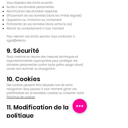
Vous disposez des droits suivants :
Accès à vos données personnelles
Rectification des données inexactes
Effacement de vos données (dans les limites légales)
Opposition ou limitation au traitement
Portabilité de vos données (dans certains cas)
Retrait du consentement à tout moment
Pour exercer ces droits, veuillez nous contacter à :
rgpd@reka.lu
9. Sécurité
Nous mettons en œuvre des mesures techniques et
organisationnelles appropriées pour protéger vos
données personnelles contre toute perte, usage abusif,
accès non autorisé ou divulgation.
10. Cookies
Des cookies peuvent être déposés lors de votre
navigation. Vous pouvez à tout moment gérer vos
préférences via le bandeau cookies ou consulter notre
Politique de cookies
.
11. Modification de la
politique
Nous nous réservons le droit de modifier cette
politique à tout moment. La version en vigueur est