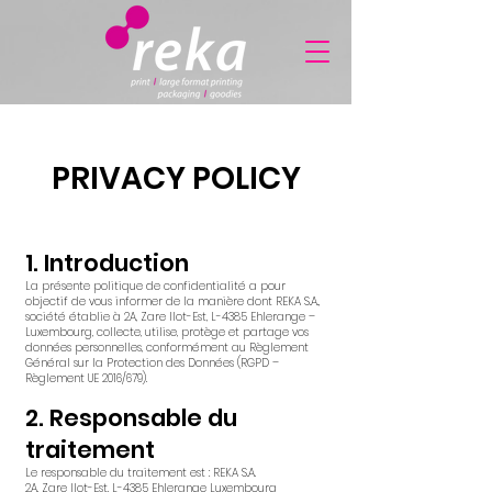
Legal notices
PRIVACY POLICY
1. Introduction
La présente politique de confidentialité a pour
objectif de vous informer de la manière dont REKA S.A.,
société établie à 2A, Zare Ilot-Est, L-4385 Ehlerange –
Luxembourg, collecte, utilise, protège et partage vos
données personnelles, conformément au Règlement
Général sur la Protection des Données (RGPD –
Règlement UE 2016/679).
2. Responsable du
traitement
Le responsable du traitement est : REKA S.A.
2A, Zare Ilot-Est, L-4385 Ehlerange Luxembourg