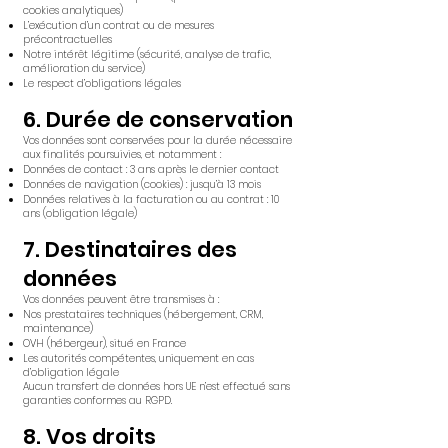
cookies analytiques)
L’exécution d’un contrat ou de mesures
précontractuelles
Notre intérêt légitime (sécurité, analyse de trafic,
amélioration du service)
Le respect d’obligations légales
6. Durée de conservation
Vos données sont conservées pour la durée nécessaire
aux finalités poursuivies, et notamment :
Données de contact : 3 ans après le dernier contact
Données de navigation (cookies) : jusqu’à 13 mois
Données relatives à la facturation ou au contrat : 10
ans (obligation légale)
7. Destinataires des
données
Vos données peuvent être transmises à :
Nos prestataires techniques (hébergement, CRM,
maintenance)
OVH (hébergeur), situé en France
Les autorités compétentes, uniquement en cas
d’obligation légale
Aucun transfert de données hors UE n’est effectué sans
garanties conformes au RGPD.
8. Vos droits