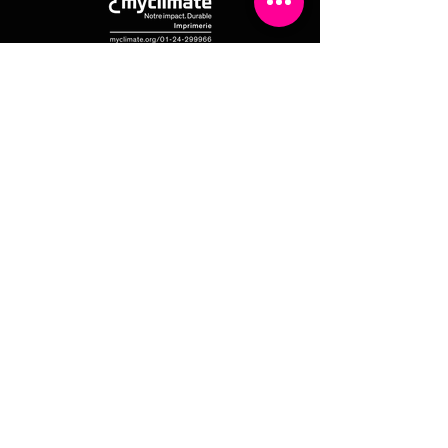
What if we got to know each other?
CONTACT US
REKA SA
Public Limited Company
Address: 2A, Zare Ilot-Est L-4385
Ehlerange
Tel:
+352 48 26 36 -1
Id.
1999 2214 360
Intracom VAT number. LU
180 245 20
+352 48 26 36 -1