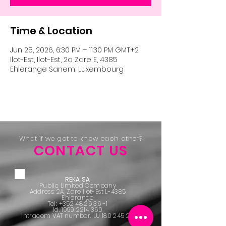
Time & Location
Jun 25, 2026, 6:30 PM – 11:30 PM GMT+2
Ilot-Est, Ilot-Est, 2a Zare E, 4385
Ehlerange Sanem, Luxembourg
What if we got to know each other?
CONTACT US
REKA SA
Public Limited Company
Address: 2A, Zare Ilot-Est L-4385
Ehlerange
Tel:
+352 48 26 36 -1
Id.
1999 2214 360
Intracom VAT number. LU
180 245 20