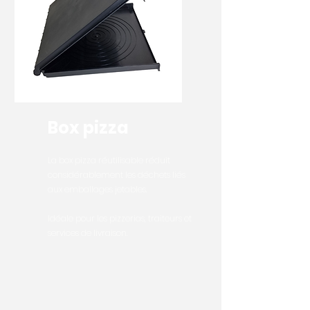
Box pizza
La box pizza réutilisable réduit
considérablement les déchets liés
aux emballages jetables.
Idéale pour les pizzerias, traiteurs et
services de livraison.