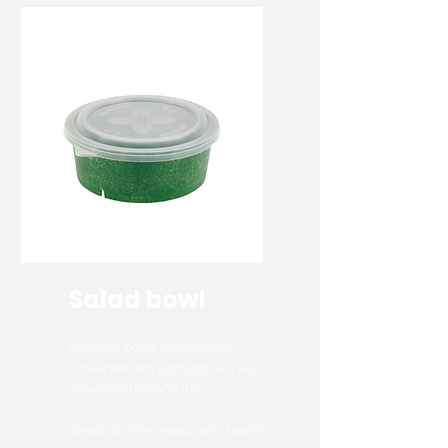
Salad bowl
Les salad bowls réutilisables
conservent vos plats grâce à leur
couvercle hermétique.
Idéals pour les restaurants healthy,